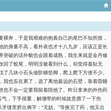
要裸奔，于是我艰难的抱着自己的尾巴不知所措，
他的身量不高，看外表也才十八九岁，应该正是长
界突破的话外貌也会跟着成熟，我生来就是金丹修
收回了蛟尾，明明没被看到什么，却觉得羞耻无
找了几块小石头做阶梯垫脚，爬上爬下方便不少。
，我也实在累了，选了离他最远的石壁，靠着昏睡
然也不会一定要我留着陪他了。昨日拿来的外伤药
客气，下手很重，解绷带的时候故意摁了一下伤
牙缝里挤出俩字：“无妨。”等换完了药，他又出