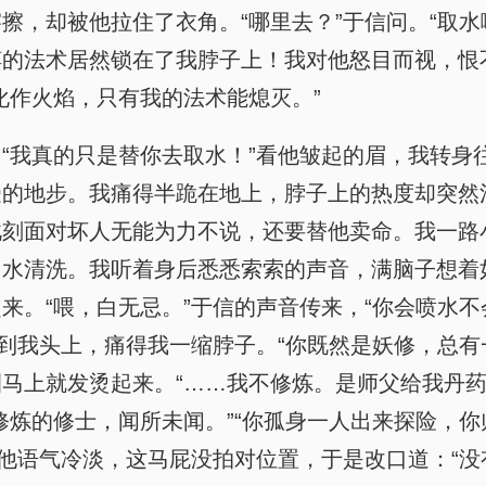
擦，却被他拉住了衣角。“哪里去？”于信问。“取水
的法术居然锁在了我脖子上！我对他怒目而视，恨不
化作火焰，只有我的法术能熄灭。”
“我真的只是替你去取水！”看他皱起的眉，我转身
的地步。我痛得半跪在地上，脖子上的热度却突然消
此刻面对坏人无能为力不说，还要替他卖命。我一路
了水清洗。我听着身后悉悉索索的声音，满脑子想着
。“喂，白无忌。”于信的声音传来，“你会喷水不
砸到我头上，痛得我一缩脖子。“你既然是妖修，总有
马上就发烫起来。“……我不修炼。是师父给我丹药
修炼的修士，闻所未闻。”“你孤身一人出来探险，你
见他语气冷淡，这马屁没拍对位置，于是改口道：“