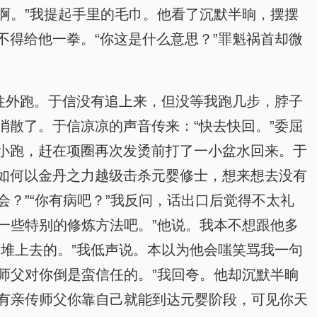
啊。”我提起手里的毛巾。他看了沉默半晌，摆摆
得给他一拳。“你这是什么意思？”罪魁祸首却微
往外跑。于信没有追上来，但没等我跑几步，脖子
散了。于信凉凉的声音传来：“快去快回。”委屈
小跑，赶在项圈再次发烫前打了一小盆水回来。于
如何以金丹之力越级击杀元婴修士，想来想去没有
会？”“你有病吧？”我反问，话出口后觉得不太礼
一些特别的修炼方法吧。”他说。我本不想跟他多
堆上去的。”我低声说。本以为他会嗤笑骂我一句
师父对你倒是蛮信任的。”我回夸。他却沉默半晌
没有亲传师父你靠自己就能到达元婴阶段，可见你天