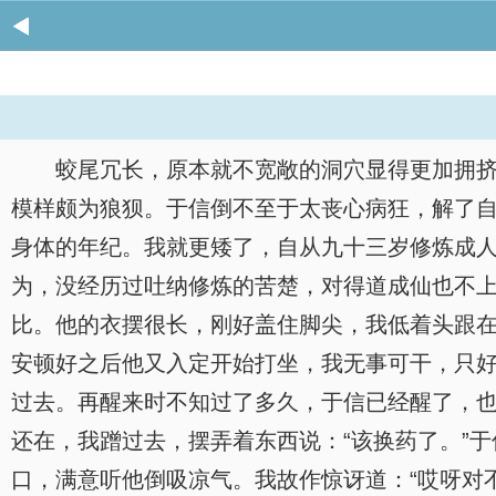
蛟尾冗长，原本就不宽敞的洞穴显得更加拥
模样颇为狼狈。于信倒不至于太丧心病狂，解了
身体的年纪。我就更矮了，自从九十三岁修炼成
为，没经历过吐纳修炼的苦楚，对得道成仙也不
比。他的衣摆很长，刚好盖住脚尖，我低着头跟
安顿好之后他又入定开始打坐，我无事可干，只
过去。再醒来时不知过了多久，于信已经醒了，
还在，我蹭过去，摆弄着东西说：“该换药了。”
口，满意听他倒吸凉气。我故作惊讶道：“哎呀对