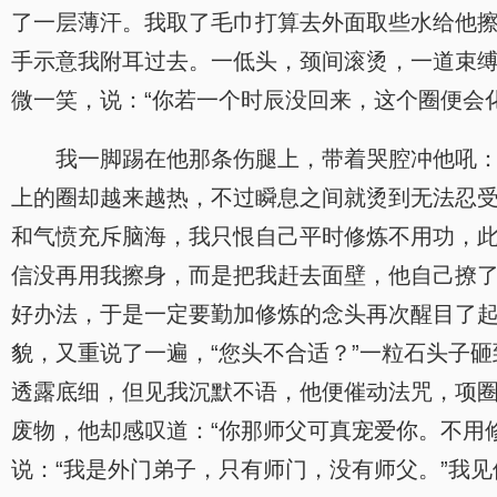
了一层薄汗。我取了毛巾打算去外面取些水给他擦
手示意我附耳过去。一低头，颈间滚烫，一道束缚
微一笑，说：“你若一个时辰没回来，这个圈便会
我一脚踢在他那条伤腿上，带着哭腔冲他吼：
上的圈却越来越热，不过瞬息之间就烫到无法忍受
和气愤充斥脑海，我只恨自己平时修炼不用功，
信没再用我擦身，而是把我赶去面壁，他自己撩
好办法，于是一定要勤加修炼的念头再次醒目了起来
貌，又重说了一遍，“您头不合适？”一粒石头子
透露底细，但见我沉默不语，他便催动法咒，项圈
废物，他却感叹道：“你那师父可真宠爱你。不用
说：“我是外门弟子，只有师门，没有师父。”我