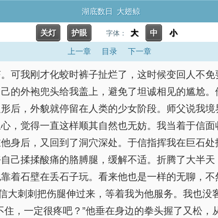
湖底数日 大翅鲸
关灯
护眼
大
中
小
字体：
上一章
目录
下一章
挤。可我刚才化蛟时裤子扯烂了，这时候变回人不免
自己的外袍兜头给我盖上，避免了坦诚相见的尴尬。
人形后，外貌就停留在人类的少女阶段。师父说我境
上心，觉得一直这样顺其自然也无妨。我当着于信面
在他身后，又回到了洞穴深处。于信指挥我在巨石处
好自己揉揉酸痛的胳膊腿，缓解不适。折腾了大半天
也靠着石壁在丢石子玩。看来他也是一样的无聊，不
于信大刺刺把伤腿伸过来，等着我为他服务。我也没
不住，一定很疼吧？”他垂在身边的拳头握了又松，从